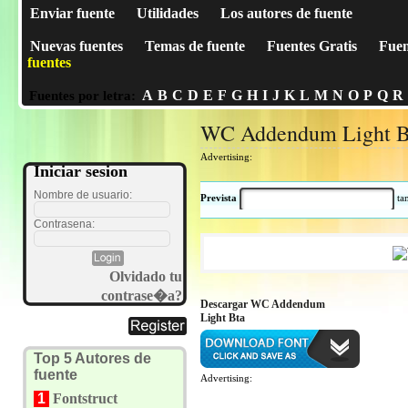
Enviar fuente
Utilidades
Los autores de fuente
Nuevas fuentes
Temas de fuente
Fuentes Gratis
Fuen
fuentes
A
B
C
D
E
F
G
H
I
J
K
L
M
N
O
P
Q
R
Fuentes por letra:
WC Addendum Light B
Advertising:
Iniciar sesion
Nombre de usuario:
Prevista
t
Contrasena:
Olvidado tu
contrase�a?
Descargar WC Addendum
Light Bta
Top 5 Autores de
fuente
Advertising:
1
Fontstruct