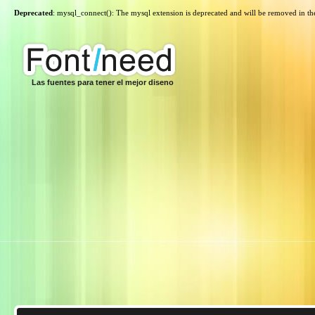
Deprecated
: mysql_connect(): The mysql extension is deprecated and will be removed in th
Las fuentes para tener el mejor diseno