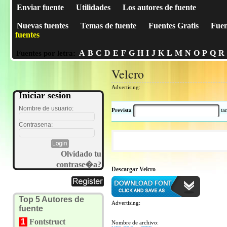
Enviar fuente
Utilidades
Los autores de fuente
Nuevas fuentes
Temas de fuente
Fuentes Gratis
Fuen
fuentes
A
B
C
D
E
F
G
H
I
J
K
L
M
N
O
P
Q
R
Fuentes por letra:
Velcro
Advertising:
Iniciar sesion
Nombre de usuario:
Prevista
t
Contrasena:
Olvidado tu
contrase�a?
Descargar Velcro
Top 5 Autores de
Advertising:
fuente
1
Fontstruct
Nombre de archivo: