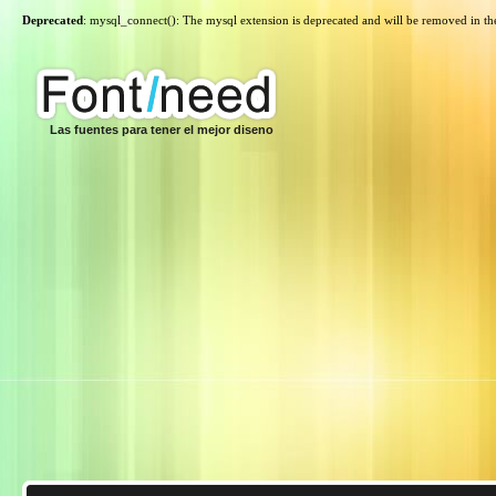
Deprecated
: mysql_connect(): The mysql extension is deprecated and will be removed in th
Las fuentes para tener el mejor diseno