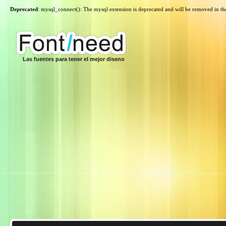
Deprecated
: mysql_connect(): The mysql extension is deprecated and will be removed in th
Las fuentes para tener el mejor diseno