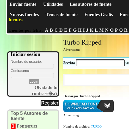
Enviar fuente
Utilidades
Los autores de fuente
Nuevas fuentes
Temas de fuente
Fuentes Gratis
Fuen
fuentes
A
B
C
D
E
F
G
H
I
J
K
L
M
N
O
P
Q
R
Fuentes por letra:
Turbo Ripped
Advertising:
Iniciar sesion
Nombre de usuario:
Prevista
t
Contrasena:
Olvidado tu
contrase�a?
Descargar Turbo Ripped
Top 5 Autores de
Advertising:
fuente
1
Fontstruct
Nombre de archivo:
TURBO