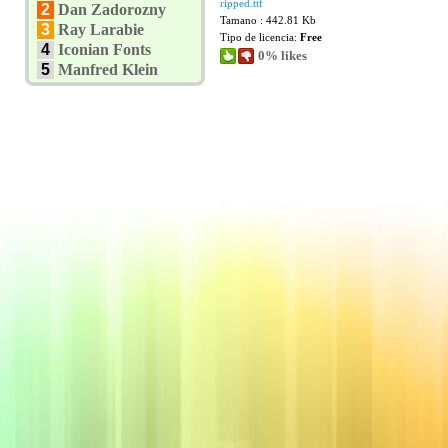
ripped.ttf
2
Dan Zadorozny
Tamano : 442.81 Kb
3
Ray Larabie
Tipo de licencia:
Free
4
Iconian Fonts
0% likes
5
Manfred Klein