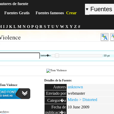
autores de fuente
Fuentes Gratis
Fuentes famosos
Crear
H
I
J
K
L
M
N
O
P
Q
R
S
T
U
V
W
X
Y
Z
#
Violence
:
tama�o
10
pt
Detalles de la Fuente:
 Tom Violence
Autores
unknown
Enviado por
webmaster
Miedo > Distorted
Categor�a
:
Fecha de
10 June 2009
archivo:
publicaci�n