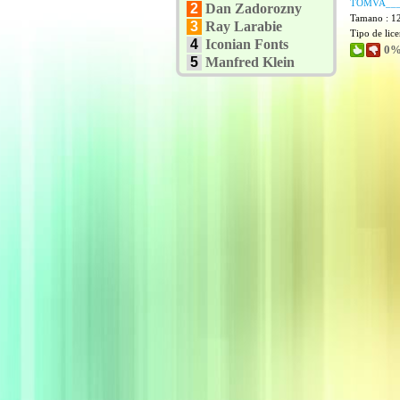
TOMVA___
2
Dan Zadorozny
Tamano : 1
3
Ray Larabie
Tipo de lic
4
Iconian Fonts
0%
5
Manfred Klein