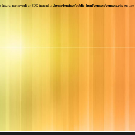
e future: use mysqli or PDO instead in
/home/fontinee/public_html/connect/connect.php
on line