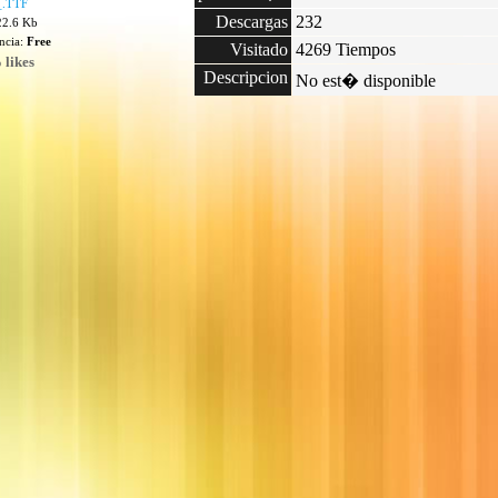
.TTF
Descargas
232
22.6 Kb
encia:
Free
Visitado
4269 Tiempos
 likes
Descripcion
No est� disponible