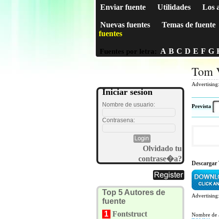
Enviar fuente
Utilidades
Los 
Nuevas fuentes
Temas de fuente
fuentes
A
B
C
D
E
F
G
Fuentes por letra:
Tom 
Advertising
Iniciar sesion
Nombre de usuario:
Prevista
Contrasena:
Olvidado tu
contrase�a?
Descargar
Top 5 Autores de
Advertising
fuente
1
Fontstruct
Nombre de 