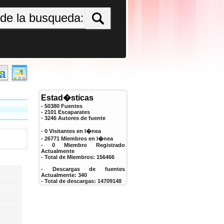
Estad�sticas
- 50380 Fuentes
- 2101 Escaparates
-
3246
Autores de fuente
- 0 Visitantes en l�nea
- 26771 Miembros en l�nea
-
0
Miembro Registrado
Actualmente
- Total de Miembros:
156466
- Descargas de fuentes
Actualmente:
340
- Total de descargas:
14709148