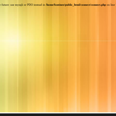
e future: use mysqli or PDO instead in
/home/fontinee/public_html/connect/connect.php
on line