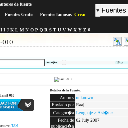
autores de fuente
Fuentes Gratis
Fuentes famosos
Crear
H
I
J
K
L
M
N
O
P
Q
R
S
T
U
V
W
X
Y
Z
#
l-010
:
tama�o
10
pt
Detalles de la Fuente:
Tamil-010
Autores
unknown
Enviado por
Raaj
Categor�a
Lenguaje > Asi�tica
:
Fecha de
02 July 2007
archivo:
TAM-
publicaci�n