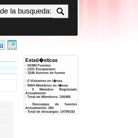
Estad�sticas
- 50380 Fuentes
- 2101 Escaparates
-
3246
Autores de fuente
- 0 Visitantes en l�nea
- 9564 Miembros en l�nea
-
0
Miembro Registrado
Actualmente
- Total de Miembros:
156466
- Descargas de fuentes
Actualmente:
384
- Total de descargas:
14709192