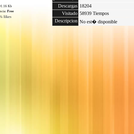
Descargas
18204
01.16 Kb
encia:
Free
Visitado
58939 Tiempos
% likes
Descripcion
No est� disponible