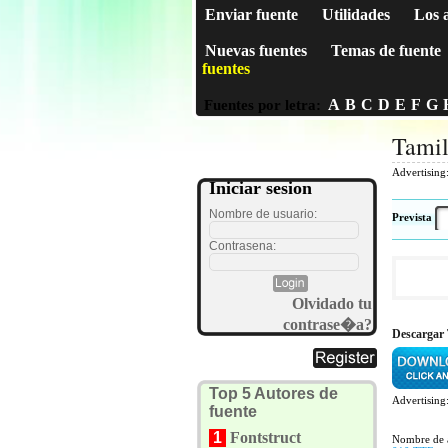
Enviar fuente
Utilidades
Los 
Nuevas fuentes
Temas de fuente
fuentes
A
B
C
D
E
F
G
Fuentes por letra:
Tami
Advertising
Iniciar sesion
Nombre de usuario:
Prevista
Contrasena:
Olvidado tu
contrase�a?
Descargar 
Top 5 Autores de
Advertising
fuente
1
Fontstruct
Nombre de 