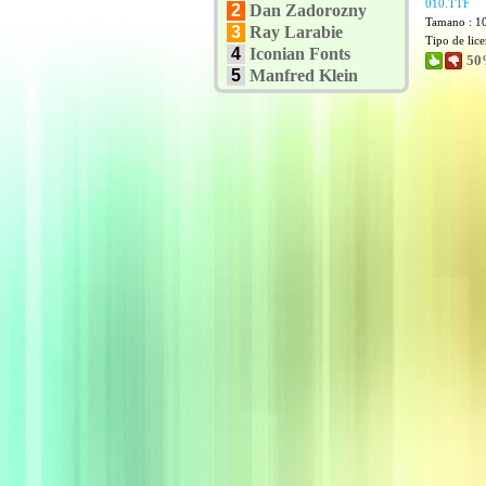
010.TTF
2
Dan Zadorozny
Tamano : 1
3
Ray Larabie
Tipo de lic
4
Iconian Fonts
50
5
Manfred Klein