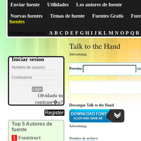
Enviar fuente
Utilidades
Los autores de fuente
Nuevas fuentes
Temas de fuente
Fuentes Gratis
Fuen
fuentes
A
B
C
D
E
F
G
H
I
J
K
L
M
N
O
P
Q
R
Fuentes por letra:
Talk to the Hand
Advertising:
Iniciar sesion
Nombre de usuario:
Prevista
t
Contrasena:
Olvidado tu
contrase�a?
Descargar Talk to the Hand
Top 5 Autores de
Advertising:
fuente
1
Fontstruct
Nombre de archivo: