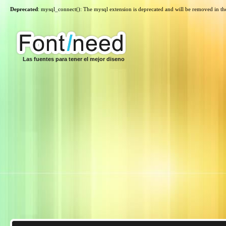
Deprecated
: mysql_connect(): The mysql extension is deprecated and will be removed in th
Las fuentes para tener el mejor diseno