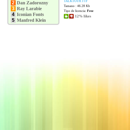
TALKTOTH.TTF
2
Dan Zadorozny
Tamano : 46.28 Kb
3
Ray Larabie
Tipo de licencia:
Free
4
Iconian Fonts
12% likes
5
Manfred Klein