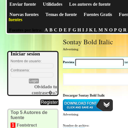
Enviar fuente
Utilidades
Los autores de fuente
Nuevas fuentes
Temas de fuente
Fuentes Gratis
Fuen
fuentes
A
B
C
D
E
F
G
H
I
J
K
L
M
N
O
P
Q
R
Fuentes por letra:
Sontay Bold Italic
Advertising:
Iniciar sesion
Nombre de usuario:
Prevista
t
Contrasena:
Olvidado tu
contrase�a?
Descargar Sontay Bold Italic
Top 5 Autores de
Advertising:
fuente
1
Fontstruct
Nombre de archivo: