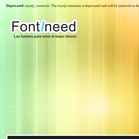
Deprecated
: mysql_connect(): The mysql extension is deprecated and will be removed in th
Las fuentes para tener el mejor diseno