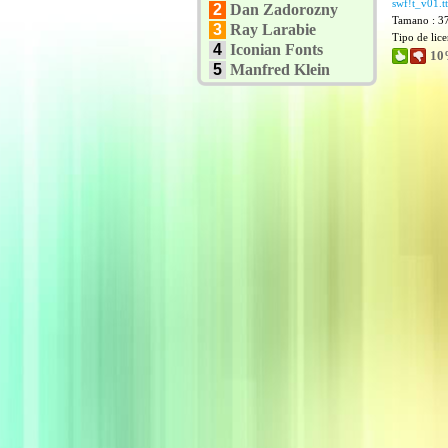
swf!t_v01.tt
2
Dan Zadorozny
Tamano : 3
3
Ray Larabie
Tipo de lic
4
Iconian Fonts
10
5
Manfred Klein