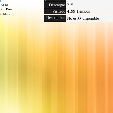
f
Descargas
215
7.51 Kb
encia:
Free
Visitado
4199 Tiempos
% likes
Descripcion
No est� disponible