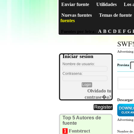
Enviar fuente
Utilidades
Los 
Nuevas fuentes
Temas de fuente
fuentes
A
B
C
D
E
F
G
Fuentes por letra:
SWF!
Advertising
Iniciar sesion
Nombre de usuario:
Prevista
Contrasena:
Olvidado tu
contrase�a?
Descargar
Top 5 Autores de
Advertising
fuente
1
Fontstruct
Nombre de 