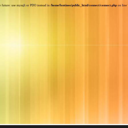
e future: use mysqli or PDO instead in
/home/fontinee/public_html/connect/connect.php
on line