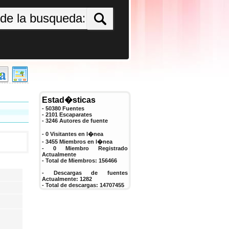
Estad�sticas
- 50380 Fuentes
- 2101 Escaparates
-
3246
Autores de fuente
- 0 Visitantes en l�nea
- 3455 Miembros en l�nea
-
0
Miembro Registrado
Actualmente
- Total de Miembros:
156466
- Descargas de fuentes
Actualmente:
1282
- Total de descargas:
14707455