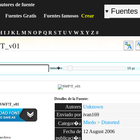
autores de fuente
Fuentes Gratis
Fuentes famosos
Crear
H
I
J
K
L
M
N
O
P
Q
R
S
T
U
V
W
X
Y
Z
#
T_v01
:
tama�o
10
pt
Detalles de la Fuente:
 SWF!T_v01
Autores
Unknown
Enviado por
ivan169
Miedo > Distorted
Categor�a
:
Fecha de
12 August 2006
archivo:
publicaci�n