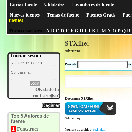
Enviar fuente
Utilidades
Los autores de fuente
Nuevas fuentes
Temas de fuente
Fuentes Gratis
Fuen
fuentes
A
B
C
D
E
F
G
H
I
J
K
L
M
N
O
P
Q
R
Fuentes por letra:
STXihei
Advertising:
Iniciar sesion
Nombre de usuario:
Prevista
t
Contrasena:
Olvidado tu
contrase�a?
Descargar STXihei
Top 5 Autores de
Advertising:
fuente
1
Fontstruct
Nombre de archivo:
stxihei.ttf