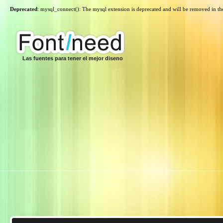
Deprecated
: mysql_connect(): The mysql extension is deprecated and will be removed in th
Las fuentes para tener el mejor diseno