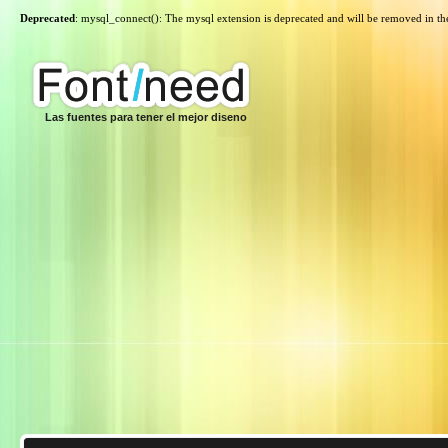
Deprecated
: mysql_connect(): The mysql extension is deprecated and will be removed in th
Las fuentes para tener el mejor diseno