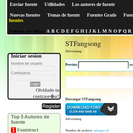
Enviar fuente
Utilidades
Los autores de fuente
Nuevas fuentes
Temas de fuente
Fuentes Gratis
Fuen
fuentes
A
B
C
D
E
F
G
H
I
J
K
L
M
N
O
P
Q
R
Fuentes por letra:
STFangsong
Advertising:
Iniciar sesion
Nombre de usuario:
Prevista
t
Contrasena:
Olvidado tu
contrase�a?
Descargar STFangsong
Top 5 Autores de
Advertising:
fuente
1
Fontstruct
Nombre de archivo:
stfangso.ttf