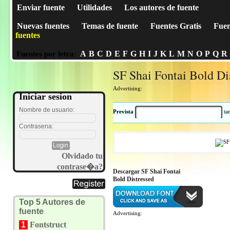
Enviar fuente
Utilidades
Los autores de fuente
Nuevas fuentes
Temas de fuente
Fuentes Gratis
Fuen
fuentes
A
B
C
D
E
F
G
H
I
J
K
L
M
N
O
P
Q
R
Fuentes por letra:
SF Shai Fontai Bold Di
Advertising:
Iniciar sesion
Nombre de usuario:
Prevista
t
Contrasena:
Olvidado tu
contrase�a?
Descargar SF Shai Fontai
Bold Distressed
Top 5 Autores de
fuente
Advertising:
1
Fontstruct