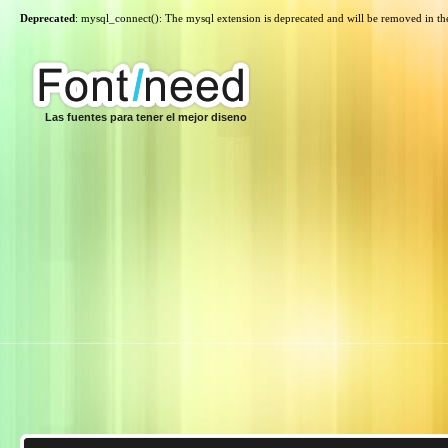
Deprecated
: mysql_connect(): The mysql extension is deprecated and will be removed in th
Las fuentes para tener el mejor diseno