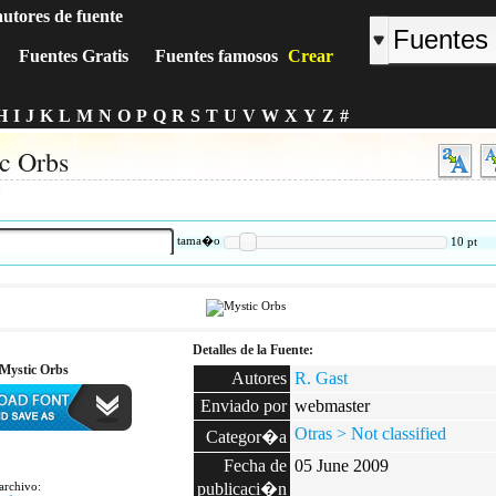
autores de fuente
Fuentes Gratis
Fuentes famosos
Crear
H
I
J
K
L
M
N
O
P
Q
R
S
T
U
V
W
X
Y
Z
#
c Orbs
:
tama�o
10
pt
Detalles de la Fuente:
 Mystic Orbs
Autores
R. Gast
Enviado por
webmaster
Otras > Not classified
Categor�a
:
Fecha de
05 June 2009
archivo:
publicaci�n