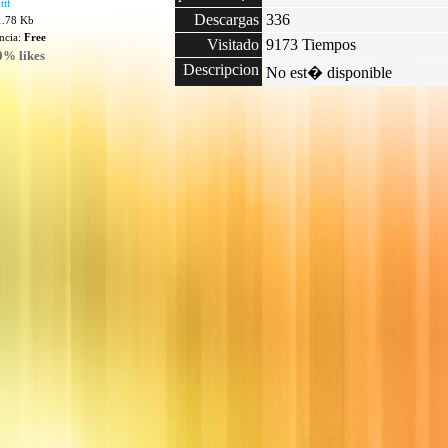
ttf
Descargas
336
1.78 Kb
encia:
Free
Visitado
9173 Tiempos
0% likes
Descripcion
No est� disponible