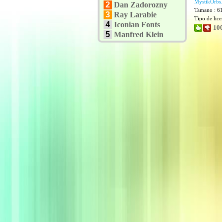
MystikOrbs.
2
Dan Zadorozny
Tamano : 6
3
Ray Larabie
Tipo de lic
4
Iconian Fonts
10
5
Manfred Klein