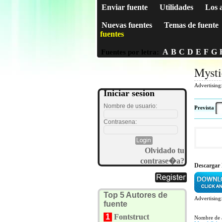
Enviar fuente
Utilidades
Los 
Nuevas fuentes
Temas de fuente
fuentes
A
B
C
D
E
F
G
Fuentes por letra:
Mysti
Advertising
Iniciar sesion
Nombre de usuario:
Prevista
Contrasena:
Olvidado tu
contrase�a?
Descargar
Top 5 Autores de
Advertising
fuente
1
Fontstruct
Nombre de 