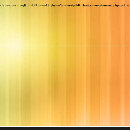
e future: use mysqli or PDO instead in
/home/fontinee/public_html/connect/connect.php
on line