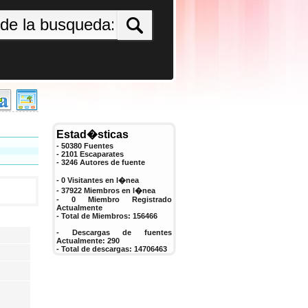
Estad�sticas
- 50380 Fuentes
- 2101 Escaparates
-
3246
Autores de fuente
- 0 Visitantes en l�nea
- 37922 Miembros en l�nea
-
0
Miembro Registrado
Actualmente
- Total de Miembros:
156466
- Descargas de fuentes
Actualmente:
290
- Total de descargas:
14706463