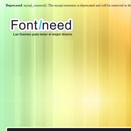
Deprecated
: mysql_connect(): The mysql extension is deprecated and will be removed in th
Las fuentes para tener el mejor diseno