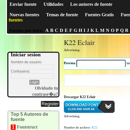
Enviar fuente
Utilidades
Los autores de fuente
Nuevas fuentes
Temas de fuente
Fuentes Gratis
Fuen
fuentes
A
B
C
D
E
F
G
H
I
J
K
L
M
N
O
P
Q
R
Fuentes por letra:
K22 Eclair
Advertising:
Iniciar sesion
Nombre de usuario:
Prevista
t
Contrasena:
Olvidado tu
contrase�a?
Descargar K22 Eclair
Top 5 Autores de
Advertising:
fuente
1
Fontstruct
Nombre de archivo:
K22