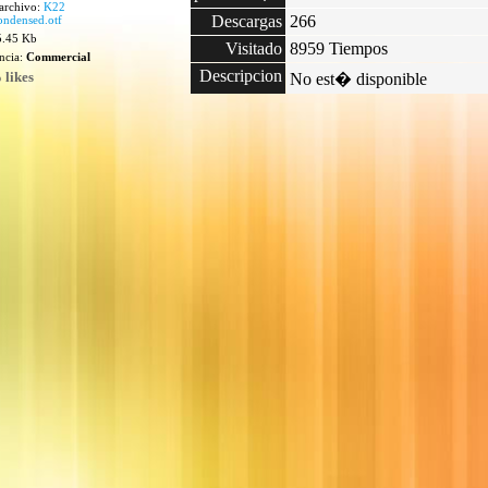
archivo:
K22
Descargas
266
ndensed.otf
5.45 Kb
Visitado
8959 Tiempos
encia:
Commercial
Descripcion
 likes
No est� disponible