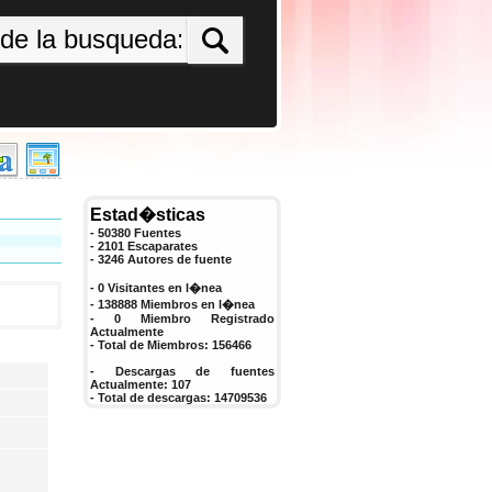
Estad�sticas
- 50380 Fuentes
- 2101 Escaparates
-
3246
Autores de fuente
- 0 Visitantes en l�nea
- 138888 Miembros en l�nea
-
0
Miembro Registrado
Actualmente
- Total de Miembros:
156466
- Descargas de fuentes
Actualmente:
107
- Total de descargas:
14709536