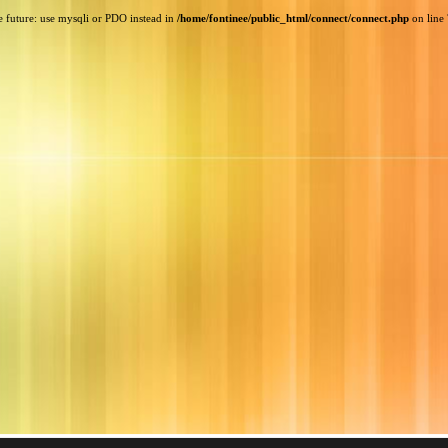
e future: use mysqli or PDO instead in
/home/fontinee/public_html/connect/connect.php
on line