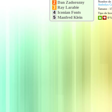
Nombre de 
2
Dan Zadorozny
Ambelyn Co
3
Ray Larabie
Tamano : 1
4
Iconian Fonts
Tipo de lic
5
Manfred Klein
0%