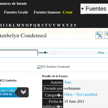
autores de fuente
Fuentes Gratis
Fuentes famosos
Crear
H
I
J
K
L
M
N
O
P
Q
R
S
T
U
V
W
X
Y
Z
#
Ambelyn Condensed
:
tama�o
10
pt
Detalles de la Fuente:
 K22 Ambelyn
Autores
Toto
d
Enviado por
webmaster
Otras > Not classified
Categor�a
:
Fecha de
19 June 2011
publicaci�n