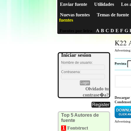
Enviar fuente
Utilidades
Los 
Nuevas fuentes
Temas de fuente
fuentes
A
B
C
D
E
F
G
Fuentes por letra:
K22 
Advertising
Iniciar sesion
Nombre de usuario:
Prevista
Contrasena:
Olvidado tu
contrase�a?
Descargar
Condense
Top 5 Autores de
fuente
Advertising
1
Fontstruct