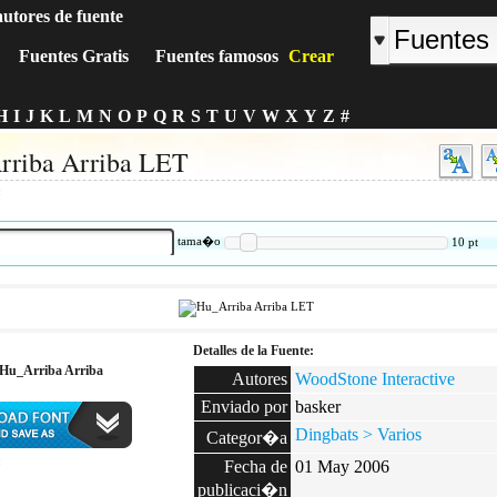
autores de fuente
Fuentes Gratis
Fuentes famosos
Crear
H
I
J
K
L
M
N
O
P
Q
R
S
T
U
V
W
X
Y
Z
#
rriba Arriba LET
:
tama�o
10
pt
Detalles de la Fuente:
 Hu_Arriba Arriba
Autores
WoodStone Interactive
Enviado por
basker
Dingbats > Varios
Categor�a
:
Fecha de
01 May 2006
publicaci�n