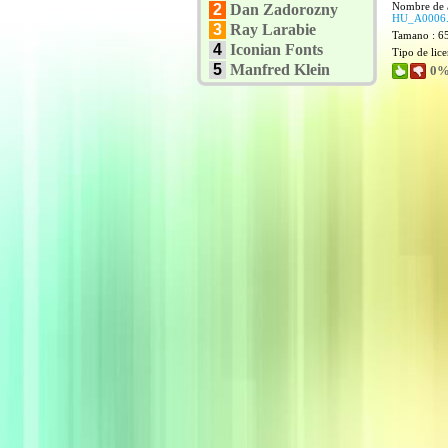
Nombre de 
2
Dan Zadorozny
HU_A0006
3
Ray Larabie
Tamano : 6
4
Iconian Fonts
Tipo de lic
5
Manfred Klein
0%