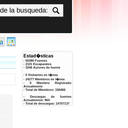
Estad�sticas
- 50380 Fuentes
- 2101 Escaparates
-
3246
Autores de fuente
- 0 Visitantes en l�nea
- 24277 Miembros en l�nea
-
0
Miembro Registrado
Actualmente
- Total de Miembros:
156466
- Descargas de fuentes
Actualmente:
964
- Total de descargas:
14707137