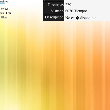
archivo:
Descargas
239
.TTF
5.07 Kb
Visitado
6070 Tiempos
encia:
Free
Descripcion
 likes
No est� disponible