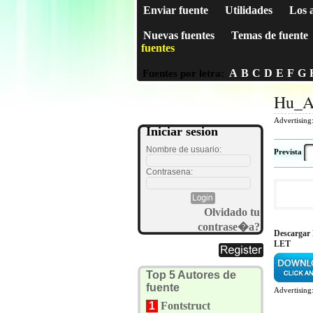
Enviar fuente
Utilidades
Los 
Nuevas fuentes
Temas de fuente
fuentes
A
B
C
D
E
F
G
Fuentes por letra:
Hu_A
Advertising
Iniciar sesion
Nombre de usuario:
Prevista
Contrasena:
Olvidado tu
contrase�a?
Descargar
LET
Top 5 Autores de
fuente
Advertising
1
Fontstruct