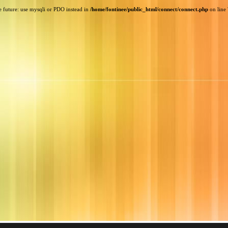
e future: use mysqli or PDO instead in
/home/fontinee/public_html/connect/connect.php
on line