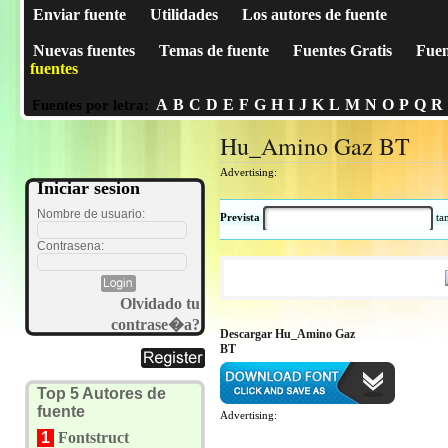
Enviar fuente
Utilidades
Los autores de fuente
Nuevas fuentes
Temas de fuente
Fuentes Gratis
Fuen
fuentes
A
B
C
D
E
F
G
H
I
J
K
L
M
N
O
P
Q
R
Fuentes por letra:
Hu_Amino Gaz BT
Advertising:
Iniciar sesion
Nombre de usuario:
Prevista
t
Contrasena:
Olvidado tu
contrase�a?
Descargar Hu_Amino Gaz
BT
Top 5 Autores de
fuente
Advertising:
1
Fontstruct