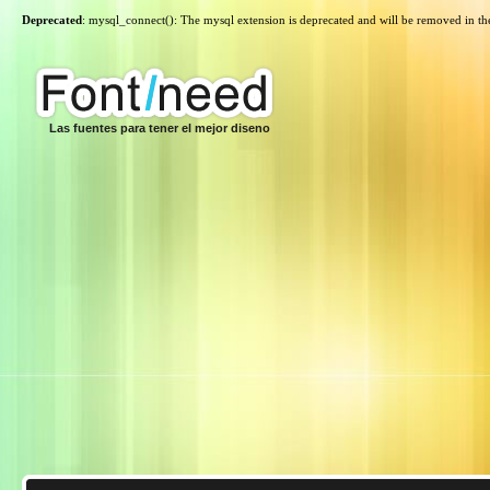
Deprecated
: mysql_connect(): The mysql extension is deprecated and will be removed in th
Las fuentes para tener el mejor diseno