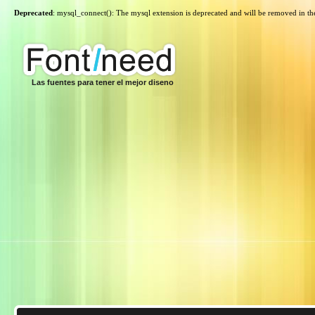
Deprecated
: mysql_connect(): The mysql extension is deprecated and will be removed in th
Las fuentes para tener el mejor diseno