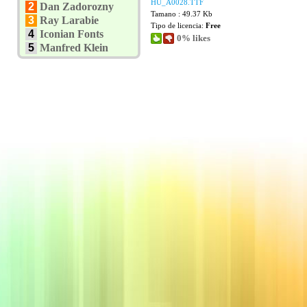
HU_A0028.TTF
2
Dan Zadorozny
Tamano : 49.37 Kb
3
Ray Larabie
Tipo de licencia:
Free
4
Iconian Fonts
0% likes
5
Manfred Klein