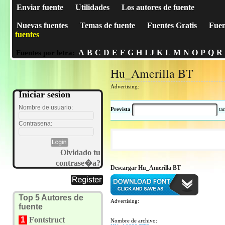
Enviar fuente
Utilidades
Los autores de fuente
Nuevas fuentes
Temas de fuente
Fuentes Gratis
Fuen
fuentes
A
B
C
D
E
F
G
H
I
J
K
L
M
N
O
P
Q
R
Fuentes por letra:
Hu_Amerilla BT
Advertising:
Iniciar sesion
Nombre de usuario:
Prevista
t
Contrasena:
Olvidado tu
contrase�a?
Descargar Hu_Amerilla BT
Top 5 Autores de
Advertising:
fuente
1
Fontstruct
Nombre de archivo: