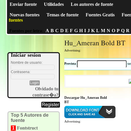
Enviar fuente
Utilidades
Los autores de fuente
Nuevas fuentes
Temas de fuente
Fuentes Gratis
Fuen
fuentes
A
B
C
D
E
F
G
H
I
J
K
L
M
N
O
P
Q
R
Fuentes por letra:
Hu_Ameran Bold BT
Advertising:
Iniciar sesion
Nombre de usuario:
Prevista
t
Contrasena:
Olvidado tu
contrase�a?
Descargar Hu_Ameran Bold
BT
Top 5 Autores de
fuente
Advertising:
1
Fontstruct