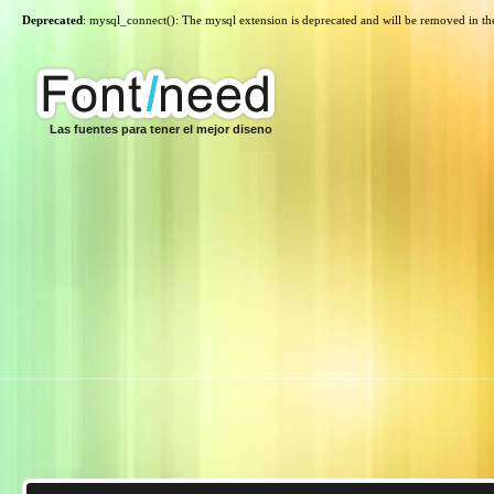
Deprecated
: mysql_connect(): The mysql extension is deprecated and will be removed in th
Las fuentes para tener el mejor diseno