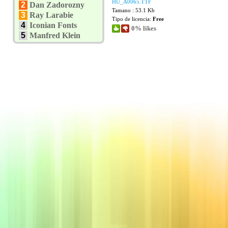
HU_A0065.TTF
2
Dan Zadorozny
Tamano : 53.1 Kb
3
Ray Larabie
Tipo de licencia:
Free
4
Iconian Fonts
0% likes
5
Manfred Klein