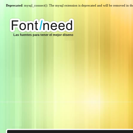
Deprecated
: mysql_connect(): The mysql extension is deprecated and will be removed in th
Las fuentes para tener el mejor diseno