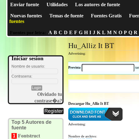
Enviar fuente
Utilidades
Los autores de fuente
Nuevas fuentes
Temas de fuente
Fuentes Gratis
Fuen
fuentes
A
B
C
D
E
F
G
H
I
J
K
L
M
N
O
P
Q
R
Fuentes por letra:
Hu_Alliz It BT
Advertising:
Iniciar sesion
Nombre de usuario:
Prevista
t
Contrasena:
Olvidado tu
contrase�a?
Descargar Hu_Alliz It BT
Top 5 Autores de
Advertising:
fuente
1
Fontstruct
Nombre de archivo: