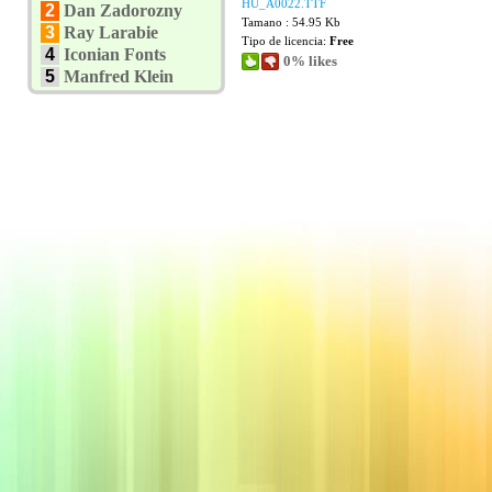
HU_A0022.TTF
2
Dan Zadorozny
Tamano : 54.95 Kb
3
Ray Larabie
Tipo de licencia:
Free
4
Iconian Fonts
0% likes
5
Manfred Klein