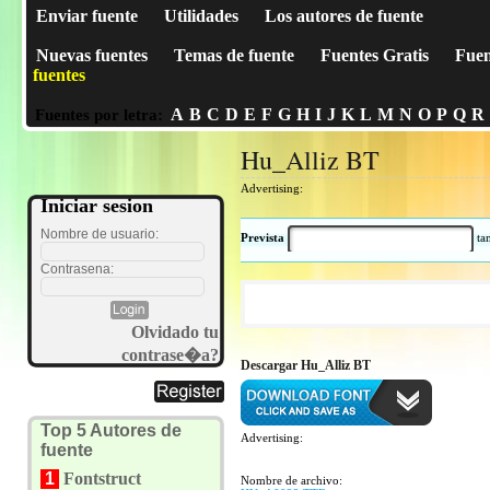
Enviar fuente
Utilidades
Los autores de fuente
Nuevas fuentes
Temas de fuente
Fuentes Gratis
Fuen
fuentes
A
B
C
D
E
F
G
H
I
J
K
L
M
N
O
P
Q
R
Fuentes por letra:
Hu_Alliz BT
Advertising:
Iniciar sesion
Nombre de usuario:
Prevista
t
Contrasena:
Olvidado tu
contrase�a?
Descargar Hu_Alliz BT
Top 5 Autores de
Advertising:
fuente
1
Fontstruct
Nombre de archivo: