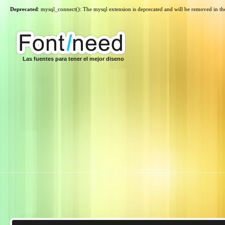
Deprecated
: mysql_connect(): The mysql extension is deprecated and will be removed in th
Las fuentes para tener el mejor diseno