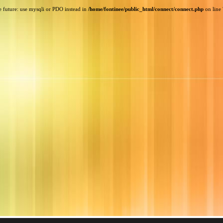
e future: use mysqli or PDO instead in
/home/fontinee/public_html/connect/connect.php
on line