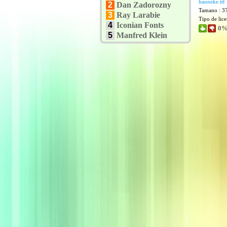
hanneke.ttf
2
Dan Zadorozny
Tamano : 3
3
Ray Larabie
Tipo de lic
4
Iconian Fonts
0%
5
Manfred Klein