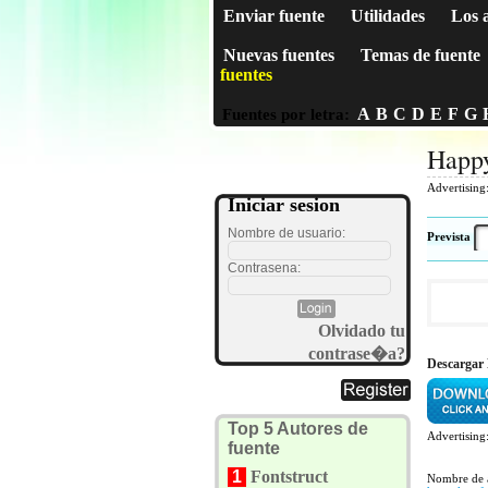
Enviar fuente
Utilidades
Los 
Nuevas fuentes
Temas de fuente
fuentes
A
B
C
D
E
F
G
Fuentes por letra:
Happ
Advertising
Iniciar sesion
Nombre de usuario:
Prevista
Contrasena:
Olvidado tu
contrase�a?
Descargar
Top 5 Autores de
Advertising
fuente
1
Fontstruct
Nombre de 