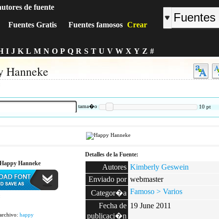
autores de fuente
Fuentes Gratis
Fuentes famosos
Crear
H
I
J
K
L
M
N
O
P
Q
R
S
T
U
V
W
X
Y
Z
#
y Hanneke
:
tama�o
10
pt
Detalles de la Fuente:
 Happy Hanneke
Autores
Kimberly Geswein
Enviado por
webmaster
Famoso > Varios
Categor�a
:
Fecha de
19 June 2011
archivo:
happy
publicaci�n