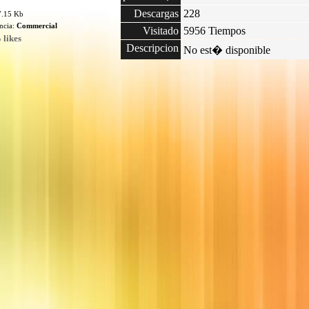
Descargas
228
7.15 Kb
encia:
Commercial
Visitado
5956 Tiempos
 likes
Descripcion
No est� disponible