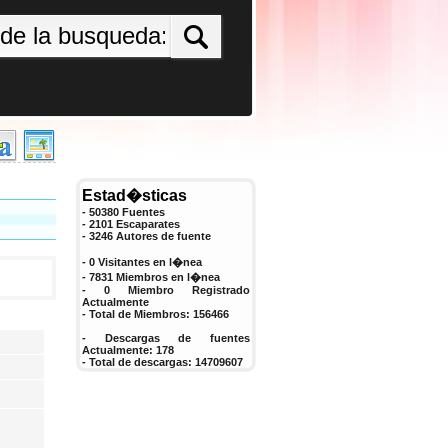
Estad�sticas
- 50380 Fuentes
- 2101 Escaparates
-
3246
Autores de fuente
- 0 Visitantes en l�nea
- 7831 Miembros en l�nea
-
0
Miembro Registrado
Actualmente
- Total de Miembros:
156466
- Descargas de fuentes
Actualmente:
178
- Total de descargas:
14709607