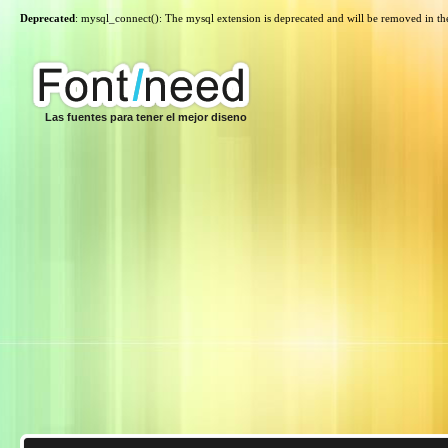
Deprecated
: mysql_connect(): The mysql extension is deprecated and will be removed in th
Las fuentes para tener el mejor diseno