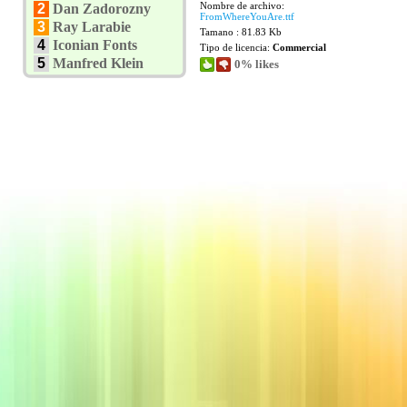
Nombre de archivo:
2
Dan Zadorozny
FromWhereYouAre.ttf
3
Ray Larabie
Tamano : 81.83 Kb
4
Iconian Fonts
Tipo de licencia:
Commercial
5
Manfred Klein
0% likes