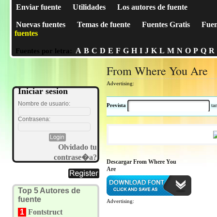
Enviar fuente
Utilidades
Los autores de fuente
Nuevas fuentes
Temas de fuente
Fuentes Gratis
Fuen
fuentes
A
B
C
D
E
F
G
H
I
J
K
L
M
N
O
P
Q
R
Fuentes por letra:
From Where You Are
Advertising:
Iniciar sesion
Nombre de usuario:
Prevista
t
Contrasena:
Olvidado tu
contrase�a?
Descargar From Where You
Are
Top 5 Autores de
fuente
Advertising:
1
Fontstruct