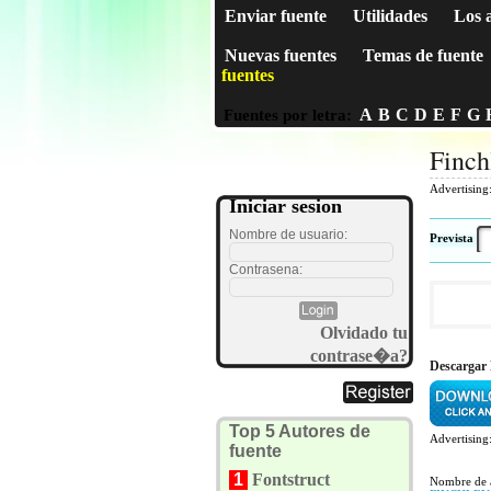
Enviar fuente
Utilidades
Los 
Nuevas fuentes
Temas de fuente
fuentes
A
B
C
D
E
F
G
Fuentes por letra:
Finch
Advertising
Iniciar sesion
Nombre de usuario:
Prevista
Contrasena:
Olvidado tu
contrase�a?
Descargar 
Top 5 Autores de
Advertising
fuente
1
Fontstruct
Nombre de 