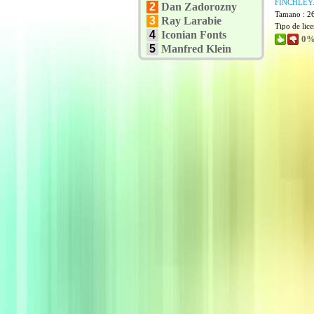
FINCHLEY
2
Dan Zadorozny
Tamano : 2
3
Ray Larabie
Tipo de lic
4
Iconian Fonts
0%
5
Manfred Klein