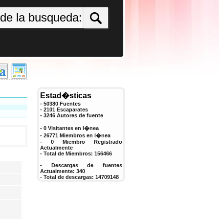
Estad�sticas
- 50380 Fuentes
- 2101 Escaparates
-
3246
Autores de fuente
- 0 Visitantes en l�nea
- 26771 Miembros en l�nea
-
0
Miembro Registrado
Actualmente
- Total de Miembros:
156466
- Descargas de fuentes
Actualmente:
340
- Total de descargas:
14709148