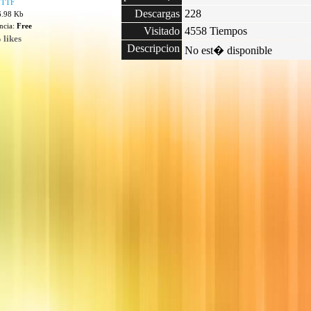
.TTF
Descargas
228
6.98 Kb
encia:
Free
Visitado
4558 Tiempos
 likes
Descripcion
No est� disponible