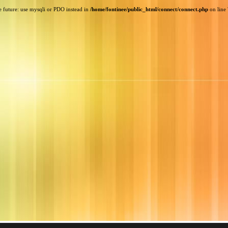
e future: use mysqli or PDO instead in
/home/fontinee/public_html/connect/connect.php
on line