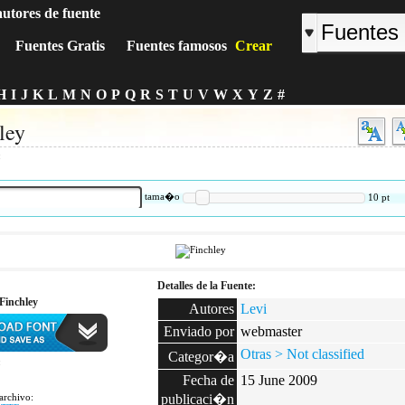
autores de fuente
Fuentes Gratis
Fuentes famosos
Crear
H
I
J
K
L
M
N
O
P
Q
R
S
T
U
V
W
X
Y
Z
#
ley
:
tama�o
10
pt
Detalles de la Fuente:
Finchley
Autores
Levi
Enviado por
webmaster
Otras > Not classified
Categor�a
:
Fecha de
15 June 2009
archivo:
publicaci�n