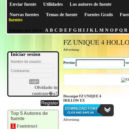
Enviar fuente
Utilidades
Los autores de fuente
Nuevas fuentes
Temas de fuente
Fuentes Gratis
Fuen
fuentes
A
B
C
D
E
F
G
H
I
J
K
L
M
N
O
P
Q
R
Fuentes por letra:
FZ UNIQUE 4 HOLL
Advertising:
Iniciar sesion
Nombre de usuario:
Prevista
t
Contrasena:
Olvidado tu
contrase�a?
Descargar FZ UNIQUE 4
HOLLOW EX
Top 5 Autores de
fuente
Advertising:
1
Fontstruct