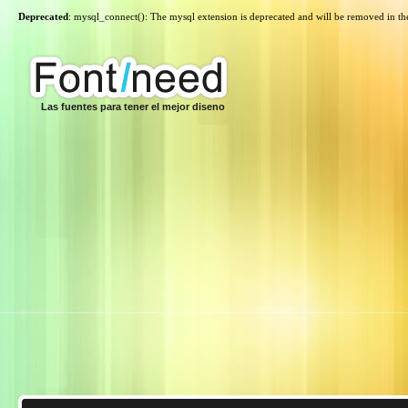
Deprecated
: mysql_connect(): The mysql extension is deprecated and will be removed in th
Las fuentes para tener el mejor diseno