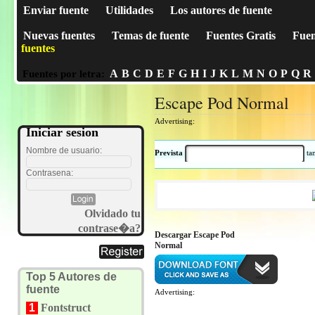
Enviar fuente
Utilidades
Los autores de fuente
Nuevas fuentes
Temas de fuente
Fuentes Gratis
Fuen
fuentes
A
B
C
D
E
F
G
H
I
J
K
L
M
N
O
P
Q
R
Fuentes por letra:
Escape Pod Normal
Advertising:
Iniciar sesion
Nombre de usuario:
Prevista
t
Contrasena:
Olvidado tu
contrase�a?
Descargar Escape Pod
Normal
Top 5 Autores de
fuente
Advertising:
1
Fontstruct