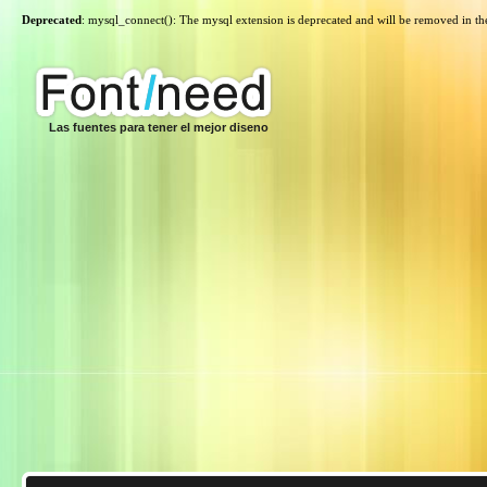
Deprecated
: mysql_connect(): The mysql extension is deprecated and will be removed in th
Las fuentes para tener el mejor diseno