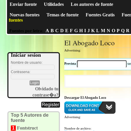
Enviar fuente
Utilidades
Los autores de fuente
Nuevas fuentes
Temas de fuente
Fuentes Gratis
Fuen
fuentes
A
B
C
D
E
F
G
H
I
J
K
L
M
N
O
P
Q
R
Fuentes por letra:
El Abogado Loco
Advertising:
Iniciar sesion
Nombre de usuario:
Prevista
t
Contrasena:
Olvidado tu
contrase�a?
Descargar El Abogado Loco
Top 5 Autores de
Advertising:
fuente
1
Fontstruct
Nombre de archivo: