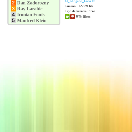
El_Abogado_Loco.ttf
2
Dan Zadorozny
Tamano : 122.89 Kb
3
Ray Larabie
Tipo de licencia:
Free
4
Iconian Fonts
0% likes
5
Manfred Klein