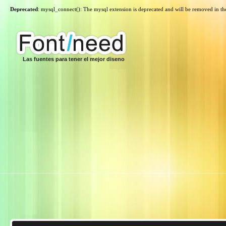
Deprecated
: mysql_connect(): The mysql extension is deprecated and will be removed in th
Las fuentes para tener el mejor diseno