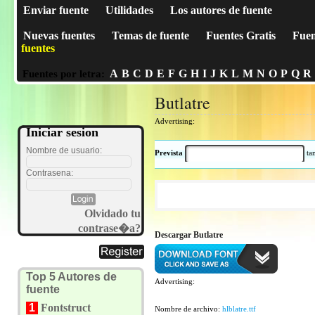
Enviar fuente
Utilidades
Los autores de fuente
Nuevas fuentes
Temas de fuente
Fuentes Gratis
Fuen
fuentes
A
B
C
D
E
F
G
H
I
J
K
L
M
N
O
P
Q
R
Fuentes por letra:
Butlatre
Advertising:
Iniciar sesion
Nombre de usuario:
Prevista
t
Contrasena:
Olvidado tu
contrase�a?
Descargar Butlatre
Top 5 Autores de
Advertising:
fuente
1
Fontstruct
Nombre de archivo:
hlblatre.ttf