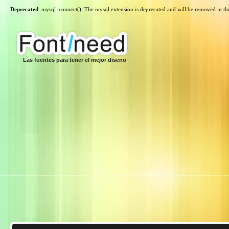
Deprecated
: mysql_connect(): The mysql extension is deprecated and will be removed in th
Las fuentes para tener el mejor diseno