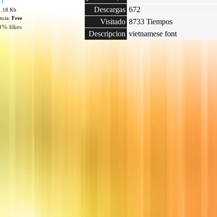
TF
Descargas
672
1.18 Kb
encia:
Free
Visitado
8733 Tiempos
0% likes
Descripcion
vietnamese font