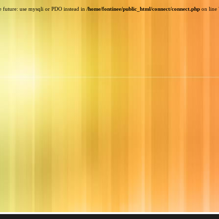
e future: use mysqli or PDO instead in
/home/fontinee/public_html/connect/connect.php
on line