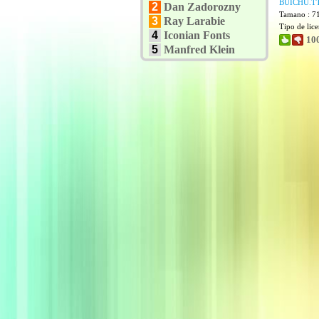
BUICHU.T
2
Dan Zadorozny
Tamano : 7
3
Ray Larabie
Tipo de lic
4
Iconian Fonts
10
5
Manfred Klein