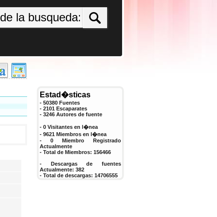
Estad�sticas
- 50380 Fuentes
- 2101 Escaparates
-
3246
Autores de fuente
- 0 Visitantes en l�nea
- 9621 Miembros en l�nea
-
0
Miembro Registrado
Actualmente
- Total de Miembros:
156466
- Descargas de fuentes
Actualmente:
382
- Total de descargas:
14706555