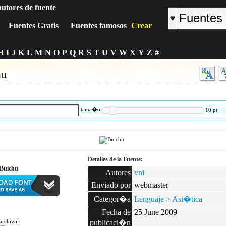
autores de fuente
Fuentes Gratis
Fuentes famosos
Crear
H
I
J
K
L
M
N
O
P
Q
R
S
T
U
V
W
X
Y
Z
#
hu
:
tama�o
10
pt
Detalles de la Fuente:
 Buichu
Autores
vni
Enviado por
webmaster
Categor�a
Lenguaje > Asi�tica
:
Fecha de
25 June 2009
archivo:
publicaci�n