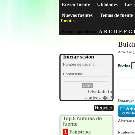
Enviar fuente
Utilidades
Los 
Nuevas fuentes
Temas de fuente
fuentes
A
B
C
D
E
F
G
Fuentes por letra:
Buic
Advertising
Iniciar sesion
Nombre de usuario:
Prevista
Contrasena:
Olvidado tu
contrase�a?
Descargar
Top 5 Autores de
Advertising
fuente
1
Fontstruct
Nombre de 