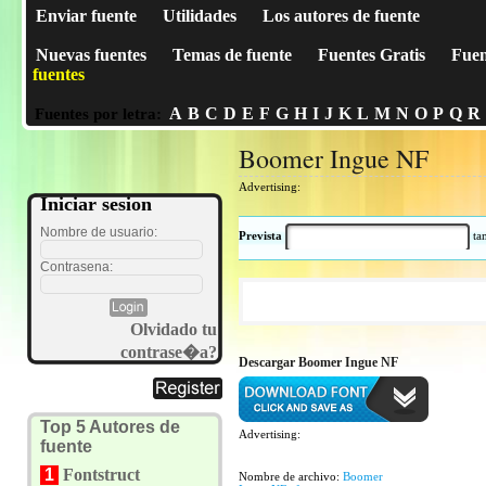
Enviar fuente
Utilidades
Los autores de fuente
Nuevas fuentes
Temas de fuente
Fuentes Gratis
Fuen
fuentes
A
B
C
D
E
F
G
H
I
J
K
L
M
N
O
P
Q
R
Fuentes por letra:
Boomer Ingue NF
Advertising:
Iniciar sesion
Nombre de usuario:
Prevista
t
Contrasena:
Olvidado tu
contrase�a?
Descargar Boomer Ingue NF
Top 5 Autores de
Advertising:
fuente
1
Fontstruct
Nombre de archivo:
Boomer