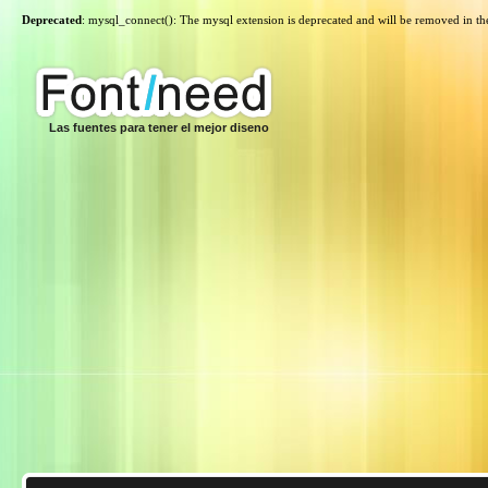
Deprecated
: mysql_connect(): The mysql extension is deprecated and will be removed in th
Las fuentes para tener el mejor diseno