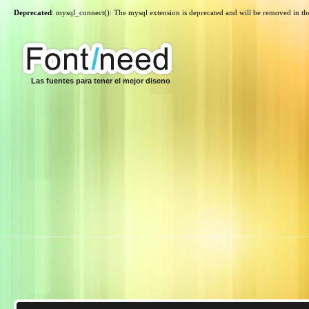
Deprecated
: mysql_connect(): The mysql extension is deprecated and will be removed in th
Las fuentes para tener el mejor diseno