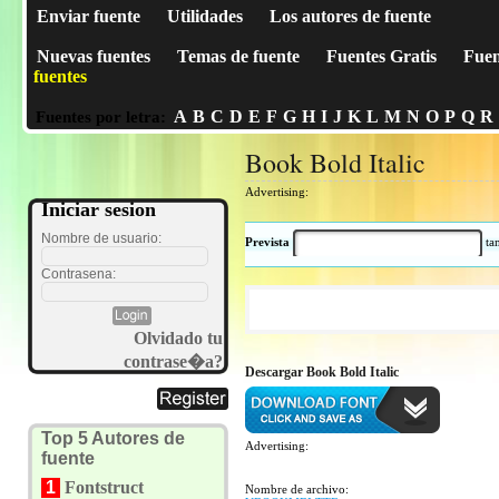
Enviar fuente
Utilidades
Los autores de fuente
Nuevas fuentes
Temas de fuente
Fuentes Gratis
Fuen
fuentes
A
B
C
D
E
F
G
H
I
J
K
L
M
N
O
P
Q
R
Fuentes por letra:
Book Bold Italic
Advertising:
Iniciar sesion
Nombre de usuario:
Prevista
t
Contrasena:
Olvidado tu
contrase�a?
Descargar Book Bold Italic
Top 5 Autores de
Advertising:
fuente
1
Fontstruct
Nombre de archivo: