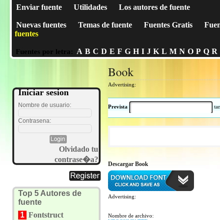
Enviar fuente
Utilidades
Los autores de fuente
Nuevas fuentes
Temas de fuente
Fuentes Gratis
Fuen
fuentes
A
B
C
D
E
F
G
H
I
J
K
L
M
N
O
P
Q
R
Fuentes por letra:
Book
Advertising:
Iniciar sesion
Nombre de usuario:
Prevista
t
Contrasena:
Olvidado tu
contrase�a?
Descargar Book
Top 5 Autores de
Advertising:
fuente
1
Fontstruct
Nombre de archivo: