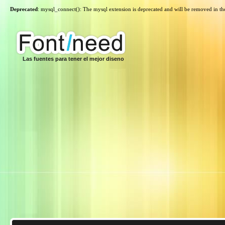
Deprecated
: mysql_connect(): The mysql extension is deprecated and will be removed in th
Las fuentes para tener el mejor diseno