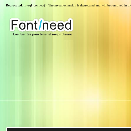
Deprecated
: mysql_connect(): The mysql extension is deprecated and will be removed in th
Las fuentes para tener el mejor diseno