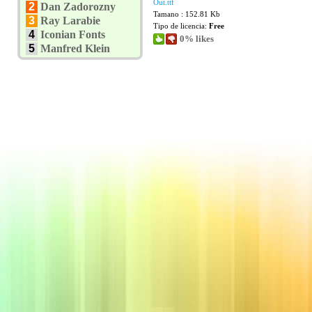
Out.ttf
2
Dan Zadorozny
Tamano : 152.81 Kb
3
Ray Larabie
Tipo de licencia:
Free
4
Iconian Fonts
0% likes
5
Manfred Klein