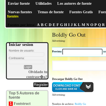
Enviar fuente
Utilidades
Los autores de fuente
Nuevas fuentes
Temas de fuente
Fuentes Gratis
Fuen
fuentes
A
B
C
D
E
F
G
H
I
J
K
L
M
N
O
P
Q
R
Fuentes por letra:
Boldly Go Out
Advertising:
Iniciar sesion
Nombre de usuario:
Prevista
t
Contrasena:
Olvidado tu
contrase�a?
Descargar Boldly Go Out
Top 5 Autores de
Advertising:
fuente
1
Fontstruct
Nombre de archivo:
Boldly Go