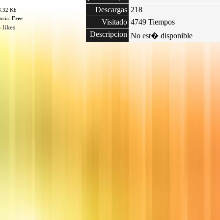
Descargas
218
8.32 Kb
encia:
Free
Visitado
4749 Tiempos
 likes
Descripcion
No est� disponible