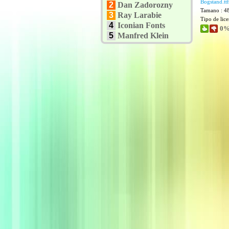
Bogstand.ttf
2
Dan Zadorozny
Tamano : 4
3
Ray Larabie
Tipo de lic
4
Iconian Fonts
0%
5
Manfred Klein