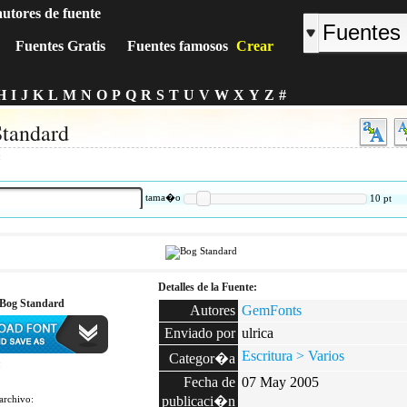
autores de fuente
Fuentes Gratis
Fuentes famosos
Crear
H
I
J
K
L
M
N
O
P
Q
R
S
T
U
V
W
X
Y
Z
#
tandard
:
tama�o
10
pt
Detalles de la Fuente:
 Bog Standard
Autores
GemFonts
Enviado por
ulrica
Escritura > Varios
Categor�a
:
Fecha de
07 May 2005
archivo:
publicaci�n