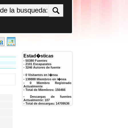
Estad�sticas
- 50380 Fuentes
- 2101 Escaparates
-
3246
Autores de fuente
- 0 Visitantes en l�nea
- 138888 Miembros en l�nea
-
0
Miembro Registrado
Actualmente
- Total de Miembros:
156466
- Descargas de fuentes
Actualmente:
107
- Total de descargas:
14709536