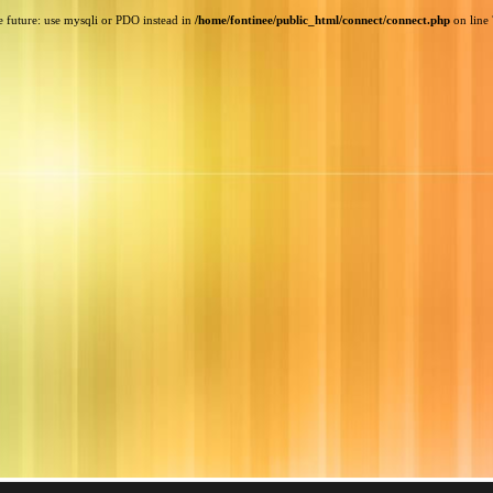
e future: use mysqli or PDO instead in
/home/fontinee/public_html/connect/connect.php
on line