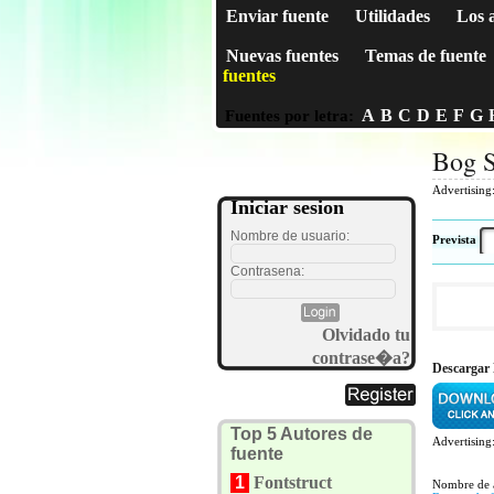
Enviar fuente
Utilidades
Los 
Nuevas fuentes
Temas de fuente
fuentes
A
B
C
D
E
F
G
Fuentes por letra:
Bog S
Advertising
Iniciar sesion
Nombre de usuario:
Prevista
Contrasena:
Olvidado tu
contrase�a?
Descargar
Top 5 Autores de
Advertising
fuente
1
Fontstruct
Nombre de 