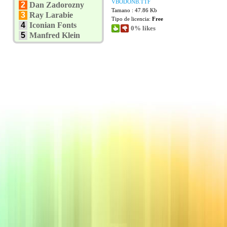
VBODONB.TTF
2
Dan Zadorozny
Tamano : 47.86 Kb
3
Ray Larabie
Tipo de licencia:
Free
4
Iconian Fonts
0% likes
5
Manfred Klein