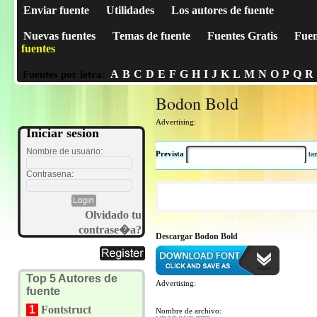
Enviar fuente
Utilidades
Los autores de fuente
Nuevas fuentes
Temas de fuente
Fuentes Gratis
Fuen
fuentes
A
B
C
D
E
F
G
H
I
J
K
L
M
N
O
P
Q
R
Fuentes por letra:
Bodon Bold
Advertising:
Iniciar sesion
Nombre de usuario:
Prevista
t
Contrasena:
Olvidado tu
contrase�a?
Descargar Bodon Bold
Top 5 Autores de
Advertising:
fuente
1
Fontstruct
Nombre de archivo: