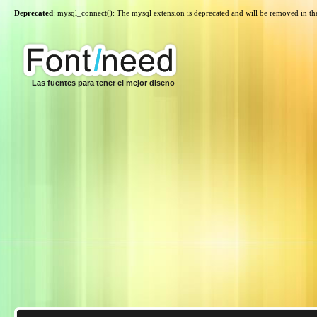
Deprecated
: mysql_connect(): The mysql extension is deprecated and will be removed in th
Las fuentes para tener el mejor diseno