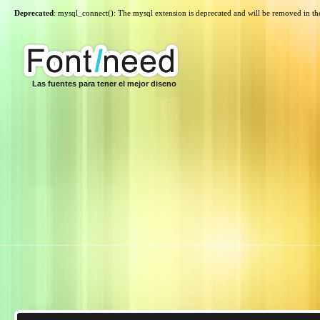
Deprecated
: mysql_connect(): The mysql extension is deprecated and will be removed in th
Las fuentes para tener el mejor diseno