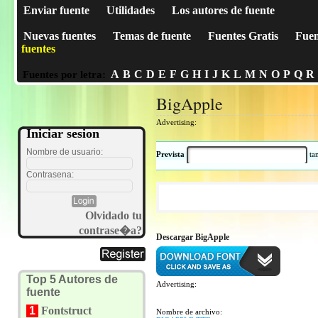
Enviar fuente
Utilidades
Los autores de fuente
Nuevas fuentes
Temas de fuente
Fuentes Gratis
Fuen
fuentes
A
B
C
D
E
F
G
H
I
J
K
L
M
N
O
P
Q
R
Fuentes por letra:
BigApple
Advertising:
Iniciar sesion
Nombre de usuario:
Prevista
t
Contrasena:
Olvidado tu
contrase�a?
Descargar BigApple
Top 5 Autores de
Advertising:
fuente
1
Fontstruct
Nombre de archivo: