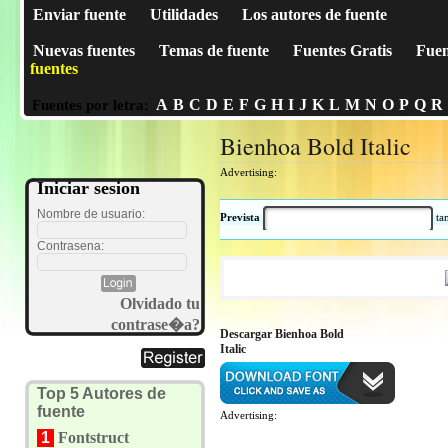
Enviar fuente
Utilidades
Los autores de fuente
Nuevas fuentes
Temas de fuente
Fuentes Gratis
Fuen
fuentes
A
B
C
D
E
F
G
H
I
J
K
L
M
N
O
P
Q
R
Fuentes por letra:
Bienhoa Bold Italic
Advertising:
Iniciar sesion
Nombre de usuario:
Prevista
t
Contrasena:
Olvidado tu
contrase�a?
Descargar Bienhoa Bold
Italic
Top 5 Autores de
fuente
Advertising:
1
Fontstruct