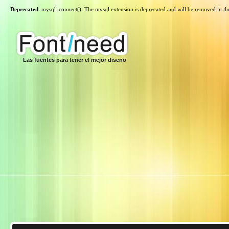
Deprecated
: mysql_connect(): The mysql extension is deprecated and will be removed in th
Las fuentes para tener el mejor diseno