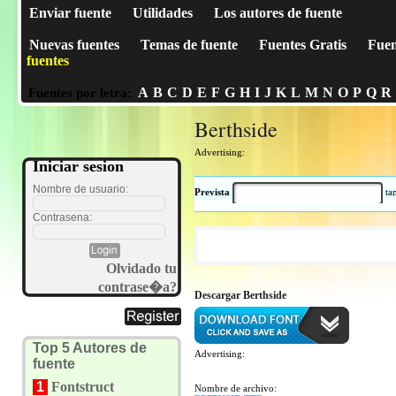
Enviar fuente
Utilidades
Los autores de fuente
Nuevas fuentes
Temas de fuente
Fuentes Gratis
Fuen
fuentes
A
B
C
D
E
F
G
H
I
J
K
L
M
N
O
P
Q
R
Fuentes por letra:
Berthside
Advertising:
Iniciar sesion
Nombre de usuario:
Prevista
t
Contrasena:
Olvidado tu
contrase�a?
Descargar Berthside
Top 5 Autores de
Advertising:
fuente
1
Fontstruct
Nombre de archivo: