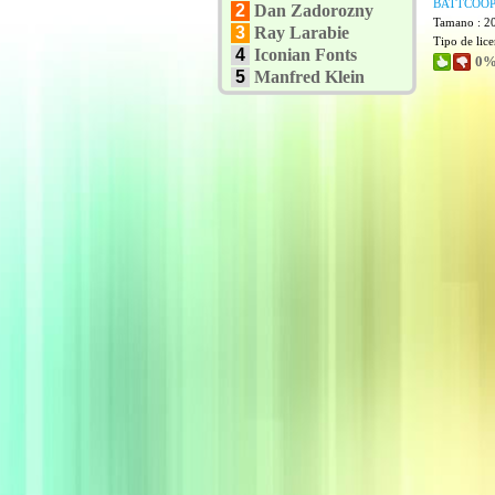
BATTCOOP
2
Dan Zadorozny
Tamano : 2
3
Ray Larabie
Tipo de lic
4
Iconian Fonts
0%
5
Manfred Klein