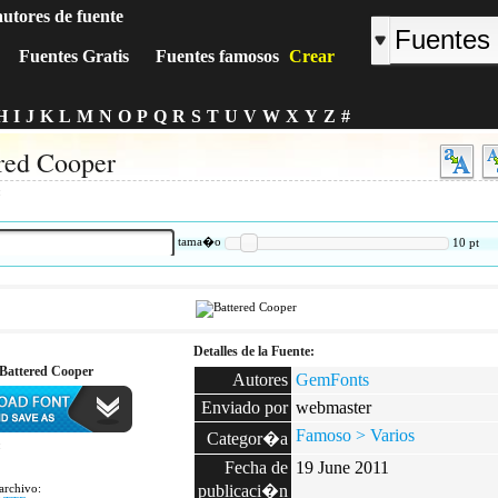
autores de fuente
Fuentes Gratis
Fuentes famosos
Crear
H
I
J
K
L
M
N
O
P
Q
R
S
T
U
V
W
X
Y
Z
#
red Cooper
:
tama�o
10
pt
Detalles de la Fuente:
Battered Cooper
Autores
GemFonts
Enviado por
webmaster
Famoso > Varios
Categor�a
:
Fecha de
19 June 2011
archivo:
publicaci�n