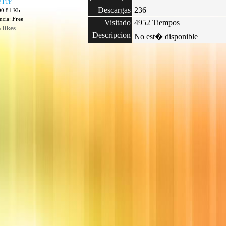
.TTF
Descargas
236
00.81 Kb
encia:
Free
Visitado
4952 Tiempos
 likes
Descripcion
No est� disponible