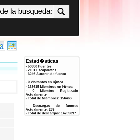
Estad�sticas
- 50380 Fuentes
- 2101 Escaparates
-
3246
Autores de fuente
- 0 Visitantes en l�nea
- 133615 Miembros en l�nea
-
0
Miembro Registrado
Actualmente
- Total de Miembros:
156466
- Descargas de fuentes
Actualmente:
289
- Total de descargas:
14709097