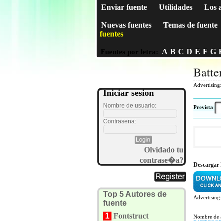
Enviar fuente
Utilidades
Los 
Nuevas fuentes
Temas de fuente
fuentes
A
B
C
D
E
F
G
Fuentes por letra:
Batte
Advertising
Iniciar sesion
Nombre de usuario:
Prevista
Contrasena:
Olvidado tu
contrase�a?
Descargar 
Top 5 Autores de
Advertising
fuente
1
Fontstruct
Nombre de 