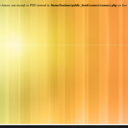
e future: use mysqli or PDO instead in
/home/fontinee/public_html/connect/connect.php
on line