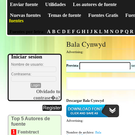
Enviar fuente
Utilidades
Los autores de fuente
Nuevas fuentes
Temas de fuente
Fuentes Gratis
Fuen
fuentes
A
B
C
D
E
F
G
H
I
J
K
L
M
N
O
P
Q
R
Fuentes por letra:
Bala Cynwyd
Advertising:
Iniciar sesion
Nombre de usuario:
Prevista
t
Contrasena:
Olvidado tu
contrase�a?
Descargar Bala Cynwyd
Top 5 Autores de
Advertising:
fuente
1
Fontstruct
Nombre de archivo:
Bala