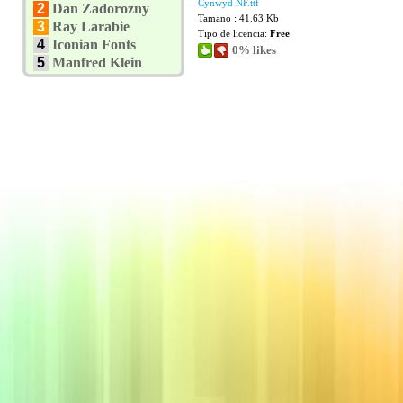
Cynwyd NF.ttf
2
Dan Zadorozny
Tamano : 41.63 Kb
3
Ray Larabie
Tipo de licencia:
Free
4
Iconian Fonts
0% likes
5
Manfred Klein