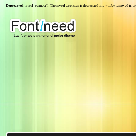
Deprecated
: mysql_connect(): The mysql extension is deprecated and will be removed in th
Las fuentes para tener el mejor diseno