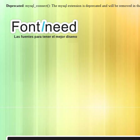
Deprecated
: mysql_connect(): The mysql extension is deprecated and will be removed in th
Las fuentes para tener el mejor diseno