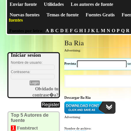
Enviar fuente
Utilidades
Los autores de fuente
Nuevas fuentes
Temas de fuente
Fuentes Gratis
Fuen
fuentes
A
B
C
D
E
F
G
H
I
J
K
L
M
N
O
P
Q
R
Fuentes por letra:
Ba Ria
Advertising:
Iniciar sesion
Nombre de usuario:
Prevista
t
Contrasena:
Olvidado tu
contrase�a?
Descargar Ba Ria
Top 5 Autores de
Advertising:
fuente
1
Fontstruct
Nombre de archivo: