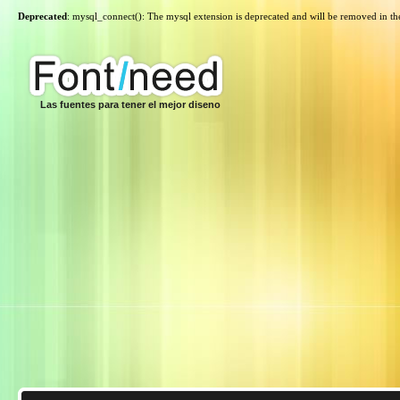
Deprecated
: mysql_connect(): The mysql extension is deprecated and will be removed in th
Las fuentes para tener el mejor diseno