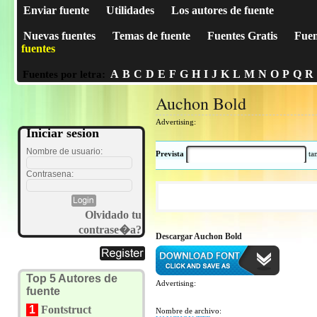
Enviar fuente
Utilidades
Los autores de fuente
Nuevas fuentes
Temas de fuente
Fuentes Gratis
Fuen
fuentes
A
B
C
D
E
F
G
H
I
J
K
L
M
N
O
P
Q
R
Fuentes por letra:
Auchon Bold
Advertising:
Iniciar sesion
Nombre de usuario:
Prevista
t
Contrasena:
Olvidado tu
contrase�a?
Descargar Auchon Bold
Top 5 Autores de
Advertising:
fuente
1
Fontstruct
Nombre de archivo: