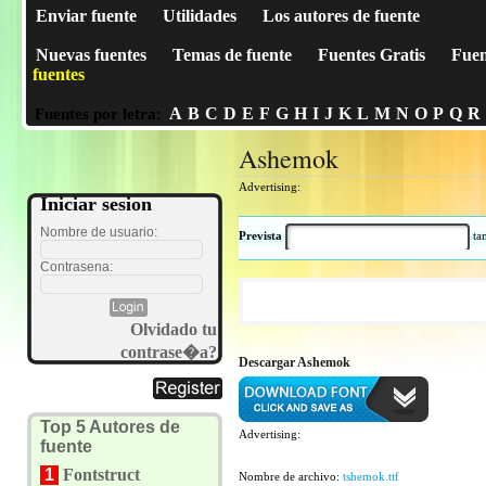
Enviar fuente
Utilidades
Los autores de fuente
Nuevas fuentes
Temas de fuente
Fuentes Gratis
Fuen
fuentes
A
B
C
D
E
F
G
H
I
J
K
L
M
N
O
P
Q
R
Fuentes por letra:
Ashemok
Advertising:
Iniciar sesion
Nombre de usuario:
Prevista
t
Contrasena:
Olvidado tu
contrase�a?
Descargar Ashemok
Top 5 Autores de
Advertising:
fuente
1
Fontstruct
Nombre de archivo:
tshemok.ttf