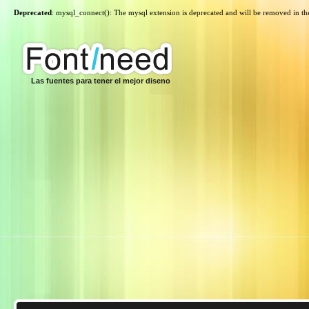
Deprecated
: mysql_connect(): The mysql extension is deprecated and will be removed in th
Las fuentes para tener el mejor diseno