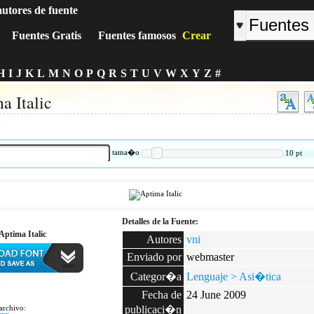
autores de fuente
Fuentes Gratis
Fuentes famosos
Crear
H
I
J
K
L
M
N
O
P
Q
R
S
T
U
V
W
X
Y
Z
#
a Italic
:
tama�o
10
pt
Detalles de la Fuente:
Aptima Italic
Autores
vni
Enviado por
webmaster
Categor�a
Lenguaje > Asi�tica
:
Fecha de
24 June 2009
archivo:
publicaci�n