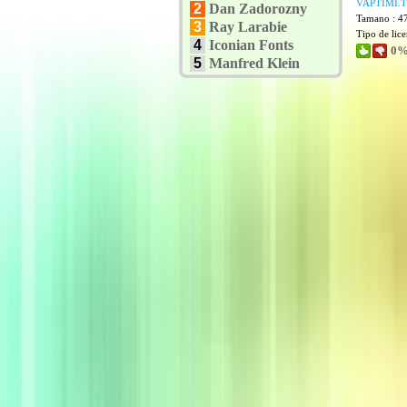
VAPTIMI.
2
Dan Zadorozny
Tamano : 4
3
Ray Larabie
Tipo de lic
4
Iconian Fonts
0%
5
Manfred Klein