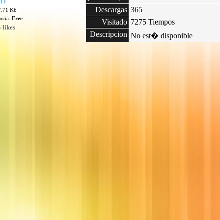
TTF
Descargas
365
7.71 Kb
encia:
Free
Visitado
7275 Tiempos
 likes
Descripcion
No est� disponible