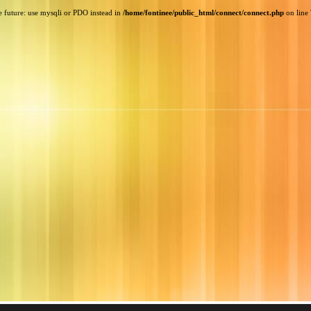
e future: use mysqli or PDO instead in
/home/fontinee/public_html/connect/connect.php
on line