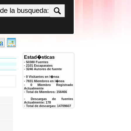
Estad�sticas
- 50380 Fuentes
- 2101 Escaparates
-
3246
Autores de fuente
- 0 Visitantes en l�nea
- 7831 Miembros en l�nea
-
0
Miembro Registrado
Actualmente
- Total de Miembros:
156466
- Descargas de fuentes
Actualmente:
178
- Total de descargas:
14709607