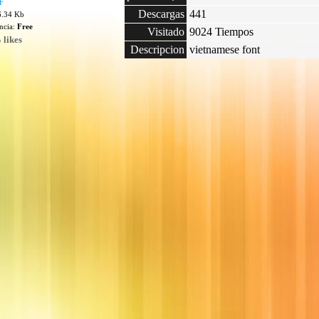
F
Descargas
441
6.34 Kb
encia:
Free
Visitado
9024 Tiempos
 likes
Descripcion
vietnamese font