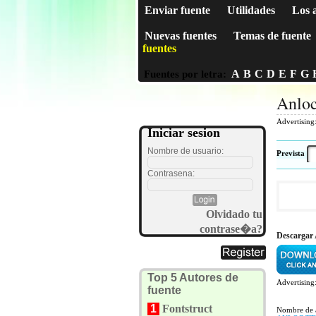
Enviar fuente
Utilidades
Los 
Nuevas fuentes
Temas de fuente
fuentes
A
B
C
D
E
F
G
Fuentes por letra:
Anloc
Advertising
Iniciar sesion
Nombre de usuario:
Prevista
Contrasena:
Olvidado tu
contrase�a?
Descargar 
Top 5 Autores de
Advertising
fuente
1
Fontstruct
Nombre de 