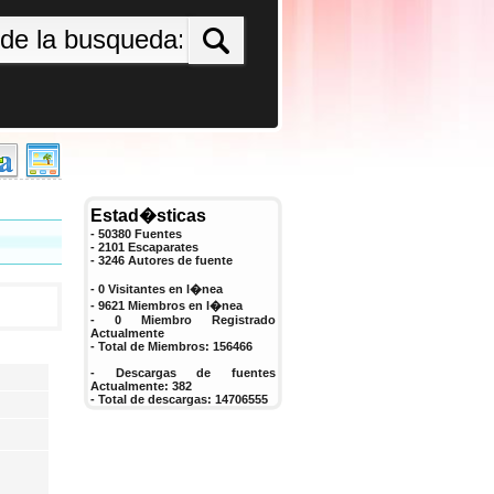
Estad�sticas
- 50380 Fuentes
- 2101 Escaparates
-
3246
Autores de fuente
- 0 Visitantes en l�nea
- 9621 Miembros en l�nea
-
0
Miembro Registrado
Actualmente
- Total de Miembros:
156466
- Descargas de fuentes
Actualmente:
382
- Total de descargas:
14706555