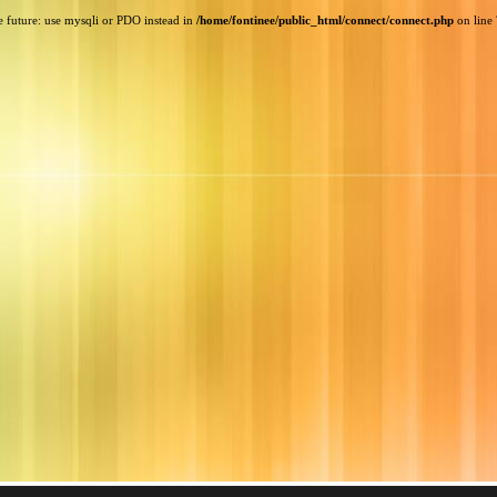
e future: use mysqli or PDO instead in
/home/fontinee/public_html/connect/connect.php
on line