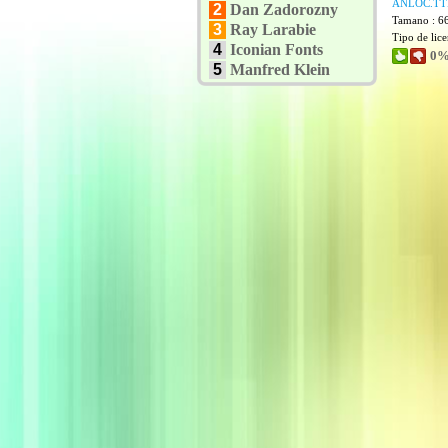
ANLOC.TT
2
Dan Zadorozny
Tamano : 6
3
Ray Larabie
Tipo de lic
4
Iconian Fonts
0%
5
Manfred Klein