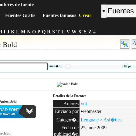
autores de fuente
Fuentes Gratis
Fuentes famosos
Crear
H
I
J
K
L
M
N
O
P
Q
R
S
T
U
V
W
X
Y
Z
#
 Bold
:
tama�o
10
pt
Detalles de la Fuente:
Anloc Bold
Autores
vni
Enviado por
webmaster
Categor�a
Lenguaje > Asi�tica
:
Fecha de
25 June 2009
archivo:
publicaci�n