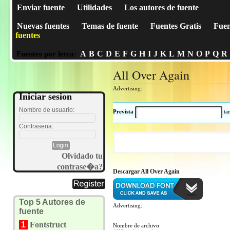
Enviar fuente
Utilidades
Los autores de fuente
Nuevas fuentes
Temas de fuente
Fuentes Gratis
Fuen
fuentes
A
B
C
D
E
F
G
H
I
J
K
L
M
N
O
P
Q
R
Fuentes por letra:
All Over Again
Advertising:
Iniciar sesion
Nombre de usuario:
Prevista
t
Contrasena:
Olvidado tu
contrase�a?
Descargar All Over Again
Top 5 Autores de
Advertising:
fuente
1
Fontstruct
Nombre de archivo: