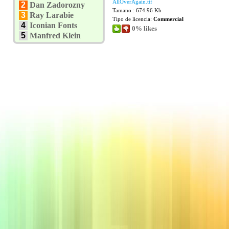
AllOverAgain.ttf
2
Dan Zadorozny
Tamano : 674.96 Kb
3
Ray Larabie
Tipo de licencia:
Commercial
4
Iconian Fonts
0% likes
5
Manfred Klein