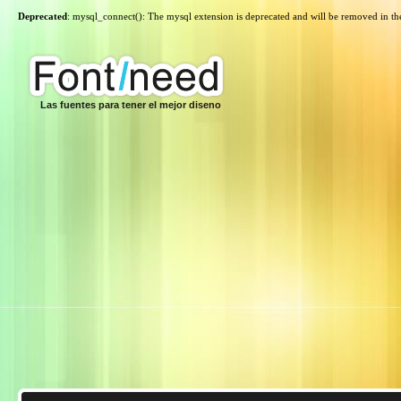
Deprecated
: mysql_connect(): The mysql extension is deprecated and will be removed in th
Las fuentes para tener el mejor diseno