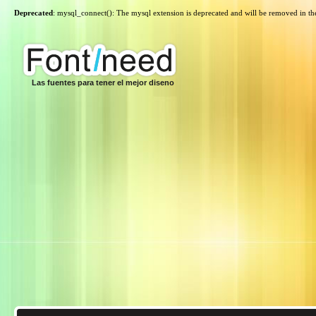
Deprecated
: mysql_connect(): The mysql extension is deprecated and will be removed in th
Las fuentes para tener el mejor diseno