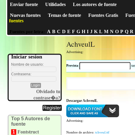
Enviar fuente
Utilidades
Los autores de fuente
Nuevas fuentes
Temas de fuente
Fuentes Gratis
Fuen
fuentes
A
B
C
D
E
F
G
H
I
J
K
L
M
N
O
P
Q
R
Fuentes por letra:
AchveulL
Advertising:
Iniciar sesion
Nombre de usuario:
Prevista
t
Contrasena:
Olvidado tu
contrase�a?
Descargar AchveulL
Top 5 Autores de
Advertising:
fuente
1
Fontstruct
Nombre de archivo:
tchveul.ttf