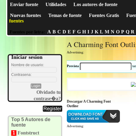
Enviar fuente
Utilidades
Los autores de fuente
Nuevas fuentes
Temas de fuente
Fuentes Gratis
Fuen
fuentes
A
B
C
D
E
F
G
H
I
J
K
L
M
N
O
P
Q
R
Fuentes por letra:
A Charming Font Outli
Advertising:
Iniciar sesion
Nombre de usuario:
Prevista
t
Contrasena:
Olvidado tu
contrase�a?
Descargar A Charming Font
Outline
Top 5 Autores de
fuente
Advertising:
1
Fontstruct