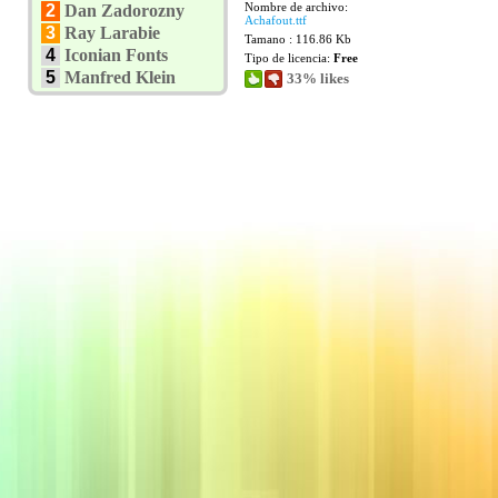
Nombre de archivo:
2
Dan Zadorozny
Achafout.ttf
3
Ray Larabie
Tamano : 116.86 Kb
4
Iconian Fonts
Tipo de licencia:
Free
5
Manfred Klein
33% likes