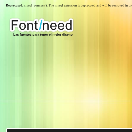
Deprecated
: mysql_connect(): The mysql extension is deprecated and will be removed in th
Las fuentes para tener el mejor diseno