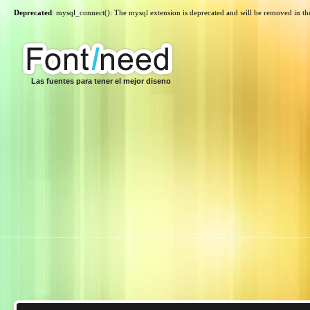
Deprecated
: mysql_connect(): The mysql extension is deprecated and will be removed in th
Las fuentes para tener el mejor diseno