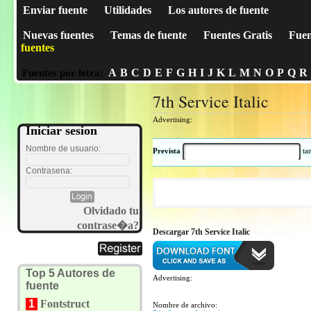
Enviar fuente
Utilidades
Los autores de fuente
Nuevas fuentes
Temas de fuente
Fuentes Gratis
Fuen
fuentes
A
B
C
D
E
F
G
H
I
J
K
L
M
N
O
P
Q
R
Fuentes por letra:
7th Service Italic
Advertising:
Iniciar sesion
Nombre de usuario:
Prevista
t
Contrasena:
Olvidado tu
contrase�a?
Descargar 7th Service Italic
Top 5 Autores de
Advertising:
fuente
1
Fontstruct
Nombre de archivo: