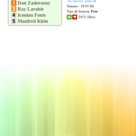
7th_Service_Italic.ttf
2
Dan Zadorozny
Tamano : 18.01 Kb
3
Ray Larabie
Tipo de licencia:
Free
4
Iconian Fonts
16% likes
5
Manfred Klein