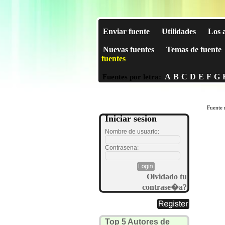
Enviar fuente
Utilidades
Los 
Nuevas fuentes
Temas de fuente
fuentes
A
B
C
D
E
F
G
Fuentes por letra:
Fuente 
Iniciar sesion
Nombre de usuario:
Contrasena:
Olvidado tu
contrase�a?
Top 5 Autores de