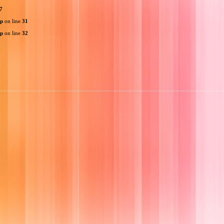
7
hp
on line
31
hp
on line
32