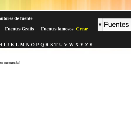
autores de fuente
Fuentes Gratis
Fuentes famosos
Crear
H
I
J
K
L
M
N
O
P
Q
R
S
T
U
V
W
X
Y
Z
#
no encontrada!