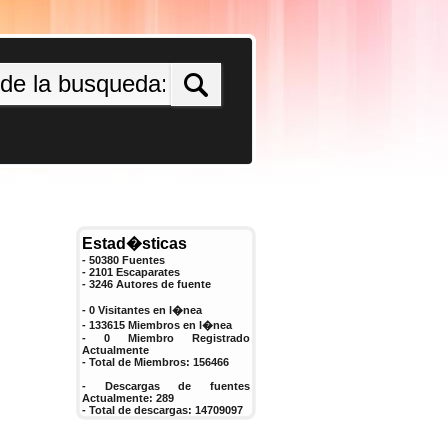
Estad�sticas
- 50380 Fuentes
- 2101 Escaparates
-
3246
Autores de fuente
- 0 Visitantes en l�nea
- 133615 Miembros en l�nea
-
0
Miembro Registrado
Actualmente
- Total de Miembros:
156466
- Descargas de fuentes
Actualmente:
289
- Total de descargas:
14709097