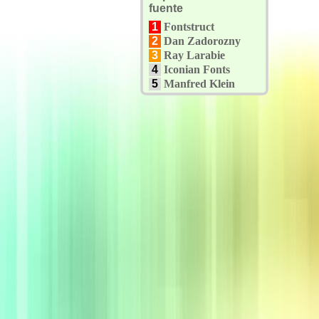
fuente
1
Fontstruct
2
Dan Zadorozny
3
Ray Larabie
4
Iconian Fonts
5
Manfred Klein