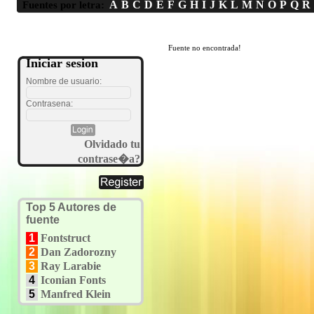
A
B
C
D
E
F
G
H
I
J
K
L
M
N
O
P
Q
R
Fuentes por letra:
Fuente no encontrada!
Iniciar sesion
Nombre de usuario:
Contrasena:
Olvidado tu
contrase�a?
Top 5 Autores de
fuente
1
Fontstruct
2
Dan Zadorozny
3
Ray Larabie
4
Iconian Fonts
5
Manfred Klein